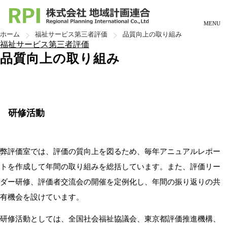
MENU
ホーム
福祉サービス第三者評価
品質向上の取り組み
福祉サービス第三者評価
品質向上の取り組み
トップページ
会社紹介
代表挨拶
会社概要
組織・主な事業分野
職員紹介
品質管理と情報管理
事業紹介
安全・快適な都市整備
都市・地域再生
都市の減災・防災対策
地域経営と健康・福祉
国際開発協力
研修活動
福祉サービス第三者評価
福祉サービス第三者評価とは
組織・実績・評価者
評価の基本姿勢
品質向上の取り組み
評価の実際のプロセス
採用情報
弊評価室では、評価の質向上を図るため、毎年アニュアルレポー
企業理念・求める人物像
社員に聞いてみた！地域計画連合
社員へのインタビュー
会社イベント・社内研修
募集要項
トを作成して年間の取り組みを総括しています。また、評価リー
ダー研修、評価者交流会の開催を定例化し、年間の振り返りの共
お問合せ
お知らせ
個人情報保護方針
情報セキュリティ基本方針
有機会を設けています。
研修活動としては、全国社会福祉協議会、東京都評価推進機構、