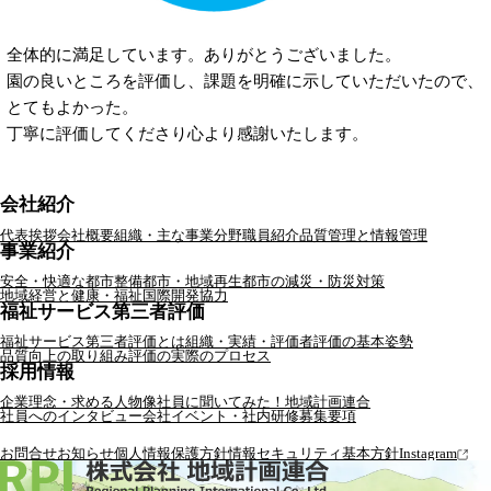
全体的に満足しています。ありがとうございました。
園の良いところを評価し、課題を明確に示していただいたので、
とてもよかった。
丁寧に評価してくださり心より感謝いたします。
会社紹介
代表挨拶
会社概要
組織・主な事業分野
職員紹介
品質管理と情報管理
事業紹介
安全・快適な都市整備
都市・地域再生
都市の減災・防災対策
地域経営と健康・福祉
国際開発協力
福祉サービス第三者評価
福祉サービス第三者評価とは
組織・実績・評価者
評価の基本姿勢
品質向上の取り組み
評価の実際のプロセス
採用情報
企業理念・求める人物像
社員に聞いてみた！地域計画連合
社員へのインタビュー
会社イベント・社内研修
募集要項
お問合せ
お知らせ
個人情報保護方針
情報セキュリティ基本方針
Instagram