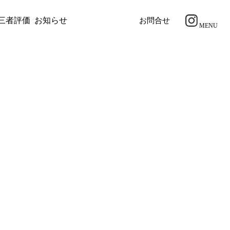
三者評価
お知らせ
採用情報
お問合せ
MENU
国際開発協力
み
評価の実際のプロセス
価とは
像
社イベント・社内研修
募集要項