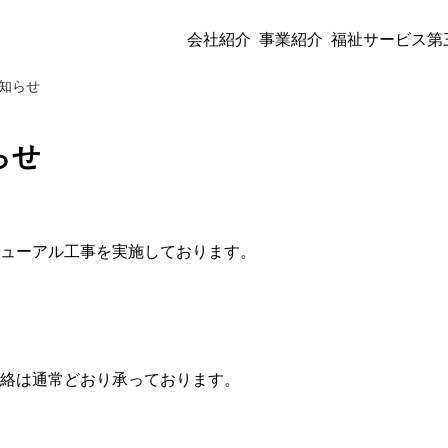
ページ
介
会社紹介
事業紹介
福祉サービス第
社概要
組織・主な事業分野
職員紹介
品質管理と情報管理
介
知らせ
な都市整備
都市・地域再生
都市の減災・防災対策
地域経営と健康・福祉
ービス第三者評価
ス第三者評価とは
組織・実績・評価者
評価の基本姿勢
品質向上の取り組
報
紹介トップ
紹介トップ
サービス第三者評価トップ
情報トップ
代表挨拶
安全・快適な都市整備
福祉サービス第三者評
企業理念・求める人物
らせ
求める人物像
社員に聞いてみた！地域計画連合
社員へのインタビュー
会
概要
・地域再生
・実績・評価者
に聞いてみた！地域計画連合
組織・主な事業分野
都市の減災・防災対策
評価の基本姿勢
社員へのインタビュー
知らせ
個人情報保護方針
情報セキュリティ基本方針
ューアル工事を実施しております。
紹介
経営と健康・福祉
向上の取り組み
イベント・社内研修
品質管理と情報管理
国際開発協力
評価の実際のプロセス
募集要項
絡は通常どおり承っております。