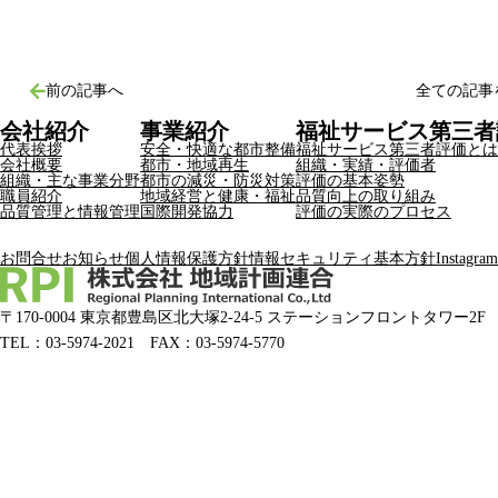
前の記事へ
全ての記事
会社紹介
事業紹介
福祉サービス第三者
代表挨拶
安全・快適な都市整備
福祉サービス第三者評価とは
会社概要
都市・地域再生
組織・実績・評価者
組織・主な事業分野
都市の減災・防災対策
評価の基本姿勢
職員紹介
地域経営と健康・福祉
品質向上の取り組み
品質管理と情報管理
国際開発協力
評価の実際のプロセス
お問合せ
お知らせ
個人情報保護方針
情報セキュリティ基本方針
Instagram
〒170-0004 東京都豊島区北大塚2-24-5
ステーションフロントタワー2F
TEL：03-5974-2021 FAX：03-5974-5770