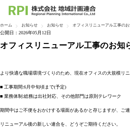
トップ
会社紹
代表挨拶
会
事業紹
ホーム
お知らせ
お知らせ
オフィスリニューアル工事のお
安全・快適
福祉サ
公開日：
2026年05月12日
福祉サービ
採用情
会社
事業
福祉
採用
オフィスリニューアル工事のお知
企業理念・
福祉サービス第三者評価
会社紹介
事業紹介
採用情報
会社
都市
組織
社員
お問合せ
お
より快適な職場環境づくりのため、現在オフィスの大規模リニ
職員
地域
品質
会社
■ 工事期間:6月中旬頃まで(予定)
■ 業務体制:総務は出社対応、その他部門は原則テレワーク
期間中はご不便をおかけする場面があるかと存じますが、ご連
リニューアル後の新しい連合を、どうぞご期待ください。